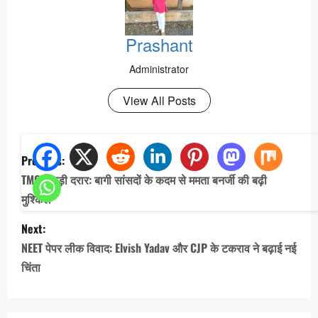
Prashant
Administrator
View All Posts
P
Previous:
o
TMC में बड़ी दरार: बागी सांसदों के कदम से ममता बनर्जी की बढ़ी
s
मुश्किलें
t
Next:
n
NEET पेपर लीक विवाद: Elvish Yadav और CJP के टकराव ने बढ़ाई नई
a
चिंता
v
i