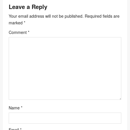
Leave a Reply
g
a
Your email address will not be published.
Required fields are
marked
*
t
Comment
*
i
o
n
Name
*
Email
*