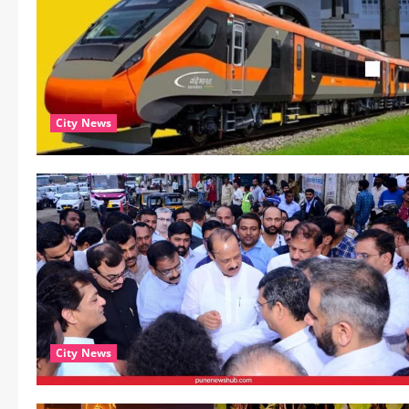
City News
City News