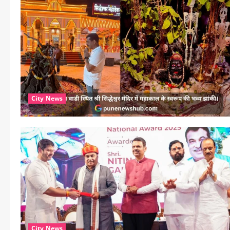
City News
City News