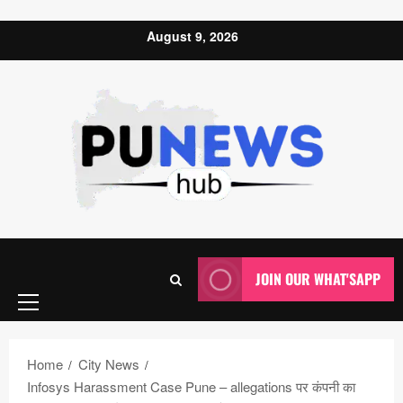
Skip to content
August 9, 2026
Primary
JOIN OUR WHAT'SAPP
Menu
Home
City News
Infosys Harassment Case Pune – allegations पर कंपनी का