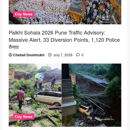
City News
Palkhi Sohala 2026 Pune Traffic Advisory:
Massive Alert, 33 Diversion Points, 1,120 Police
तैनात
Chaitali Deshmukh
July 7, 2026
0
City News