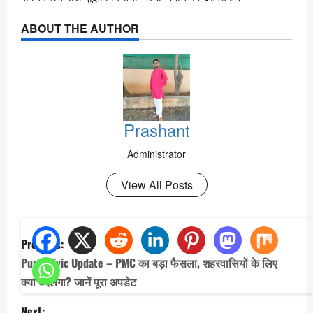
ABOUT THE AUTHOR
Prashant
Administrator
View All Posts
P
Previous:
o
Pune Civic Update – PMC का बड़ा फैसला, शहरवासियों के लिए
s
क्या बदलेगा? जानें पूरा अपडेट
t
Next: