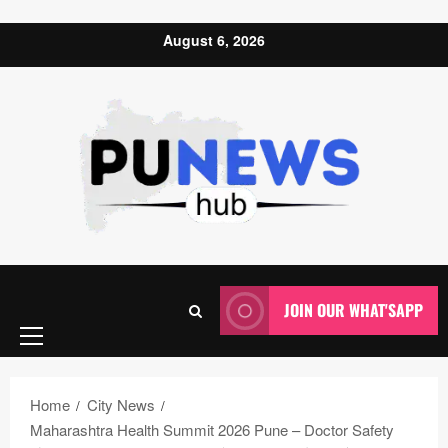
Skip to content
August 6, 2026
Primary
JOIN OUR WHAT'SAPP
Menu
Home
City News
Maharashtra Health Summit 2026 Pune – Doctor Safety