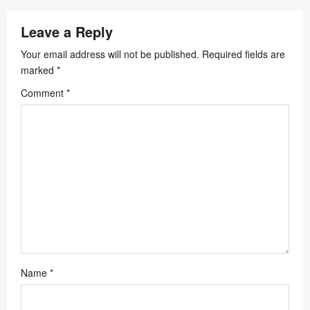
v
i
Leave a Reply
g
Your email address will not be published.
Required fields are
marked
*
a
Comment
*
t
i
o
n
Name
*