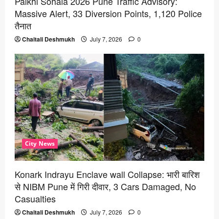
Palkhi Sohala 2026 Pune Traffic Advisory:
Massive Alert, 33 Diversion Points, 1,120 Police
तैनात
Chaitali Deshmukh
July 7, 2026
0
City News
Konark Indrayu Enclave wall Collapse: भारी बारिश
से NIBM Pune में गिरी दीवार, 3 Cars Damaged, No
Casualties
Chaitali Deshmukh
July 7, 2026
0