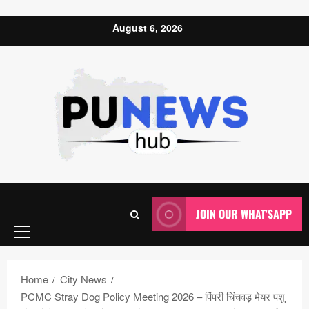
Skip to content
August 6, 2026
Primary
JOIN OUR WHAT'SAPP
Menu
Home
City News
PCMC Stray Dog Policy Meeting 2026 – पिंपरी चिंचवड़ मेयर पशु