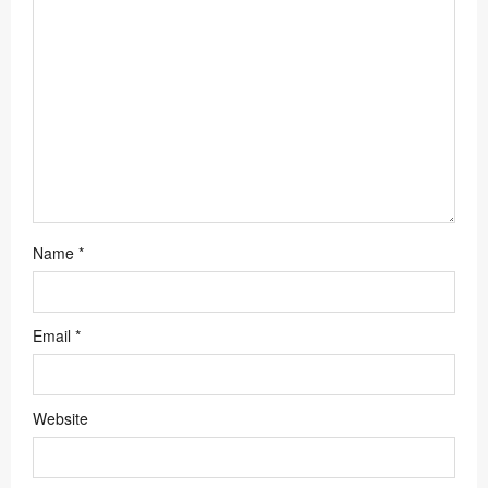
o
n
Name
*
Email
*
Website