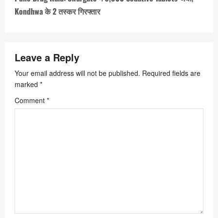
a
Kondhwa के 2 तस्कर गिरफ्तार
v
i
Leave a Reply
g
a
Your email address will not be published.
Required fields are
marked
*
t
Comment
*
i
o
n