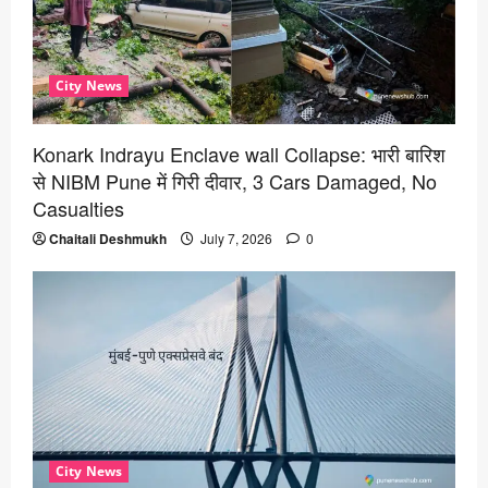
City News
Konark Indrayu Enclave wall Collapse: भारी बारिश
से NIBM Pune में गिरी दीवार, 3 Cars Damaged, No
Casualties
Chaitali Deshmukh
July 7, 2026
0
City News