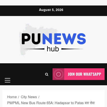
Skip to content
August 5, 2026
Primary
JOIN OUR WHAT'SAPP
Menu
Home
City News
PMPML New Bus Route 65A: Hadapsar to Patas बस सेवा