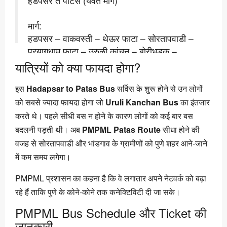
हडपसर ते पाटस (यवत मार्गे)
मार्ग:
हडपसर – वाकवस्ती – थेऊर फाटा – सोरतापवाडी –
प्रयागधाम फाटा – उरुळी कांचन – बोरीभडक –
खामगाव फाटा – यवत – भांडगाव – वरवंड – पाटस
यात्रियों को क्या फायदा होगा?
📲 आम्हाला फॉलो करा: @pmpml_pune
इस
Hadapsar to Patas Bus
pic.twitter.com/6XuMMduWc3
सर्विस के शुरू होने से उन लोगों
को सबसे ज्यादा फायदा होगा जो
Uruli Kanchan Bus
का इंतजार
— Pune Mahanagar Parivahan
करते थे। पहले सीधी बस न होने के कारण लोगों को कई बार बस
Mahamandal Ltd (@PMPMLPune)
बदलनी पड़ती थी। अब
PMPML Patas Route
सीधा होने की
December 1, 2025
वजह से सोरतापवाडी और भांडगाव के ग्रामीणों को पुणे शहर आने-जाने
में कम समय लगेगा।
PMPML प्रशासन का कहना है कि वे लगातार अपने नेटवर्क को बढ़ा
रहे हैं ताकि पुणे के कोने-कोने तक कनेक्टिविटी दी जा सके।
PMPML Bus Schedule और Ticket की
जानकारी