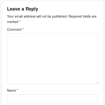
i
Leave a Reply
g
a
Your email address will not be published.
Required fields are
marked
*
t
Comment
*
i
o
n
Name
*