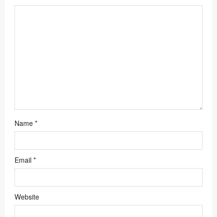
i
o
n
Name
*
Email
*
Website