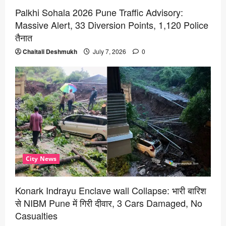
Palkhi Sohala 2026 Pune Traffic Advisory:
Massive Alert, 33 Diversion Points, 1,120 Police
तैनात
Chaitali Deshmukh
July 7, 2026
0
City News
Konark Indrayu Enclave wall Collapse: भारी बारिश
से NIBM Pune में गिरी दीवार, 3 Cars Damaged, No
Casualties