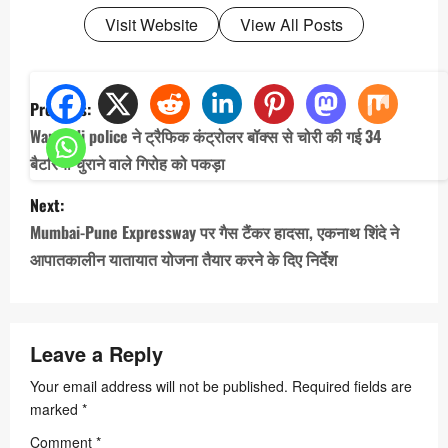
Visit Website
View All Posts
P
Previous:
o
Wanwadi police ने ट्रैफिक कंट्रोलर बॉक्स से चोरी की गई 34
s
बैटरियां चुराने वाले गिरोह को पकड़ा
t
Next:
n
Mumbai-Pune Expressway पर गैस टैंकर हादसा, एकनाथ शिंदे ने
a
आपातकालीन यातायात योजना तैयार करने के दिए निर्देश
v
i
Leave a Reply
g
a
Your email address will not be published.
Required fields are
marked
*
t
Comment
*