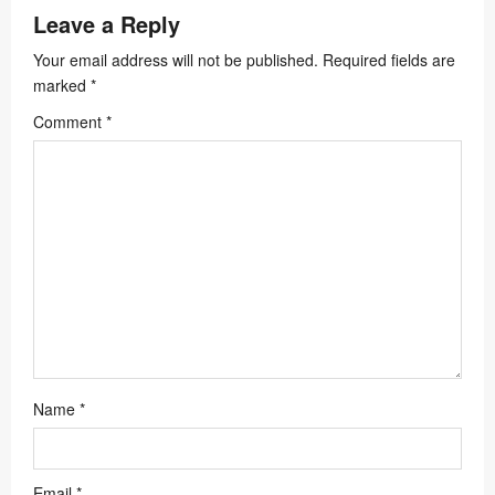
Leave a Reply
g
a
Your email address will not be published.
Required fields are
marked
*
t
Comment
*
i
o
n
Name
*
Email
*