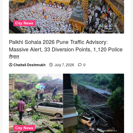
City News
Palkhi Sohala 2026 Pune Traffic Advisory:
Massive Alert, 33 Diversion Points, 1,120 Police
तैनात
Chaitali Deshmukh
July 7, 2026
0
City News