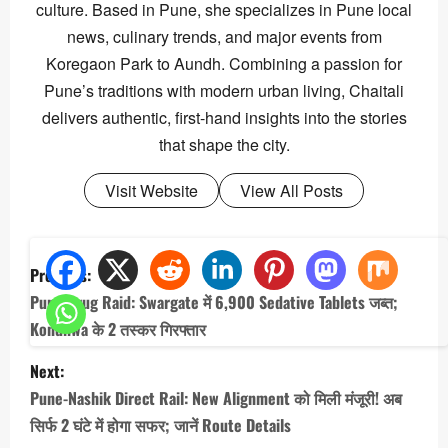
culture. Based in Pune, she specializes in Pune local
news, culinary trends, and major events from
Koregaon Park to Aundh. Combining a passion for
Pune’s traditions with modern urban living, Chaitali
delivers authentic, first-hand insights into the stories
that shape the city.
Visit Website
View All Posts
P
Previous:
o
Pune Drug Raid: Swargate में 6,900 Sedative Tablets जब्त;
s
Kondhwa के 2 तस्कर गिरफ्तार
t
Next:
n
Pune-Nashik Direct Rail: New Alignment को मिली मंजूरी! अब
a
सिर्फ 2 घंटे में होगा सफर; जानें Route Details