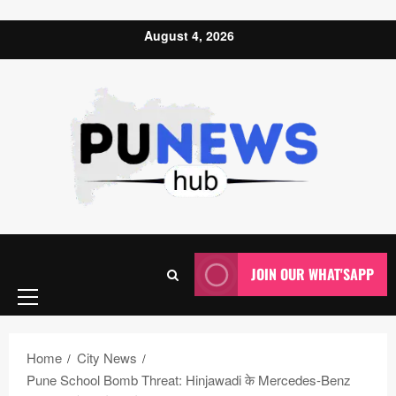
Skip to content
August 4, 2026
Primary
JOIN OUR WHAT'SAPP
Menu
Home
City News
Pune School Bomb Threat: Hinjawadi के Mercedes-Benz