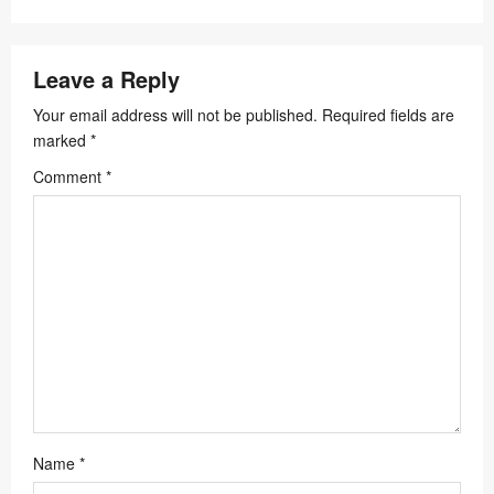
v
i
Leave a Reply
g
a
Your email address will not be published.
Required fields are
marked
*
t
Comment
*
i
o
n
Name
*