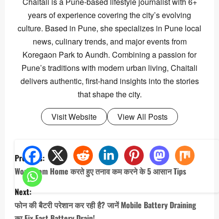
Chaitali is a Pune-based lifestyle journalist with 6+
years of experience covering the city’s evolving
culture. Based in Pune, she specializes in Pune local
news, culinary trends, and major events from
Koregaon Park to Aundh. Combining a passion for
Pune’s traditions with modern urban living, Chaitali
delivers authentic, first-hand insights into the stories
that shape the city.
Visit Website
View All Posts
P
Previous:
o
Work from Home करते हुए तनाव कम करने के 5 आसान Tips
s
Next:
t
फोन की बैटरी परेशान कर रही है? जानें Mobile Battery Draining
n
का Fix Fast Battery Drain!