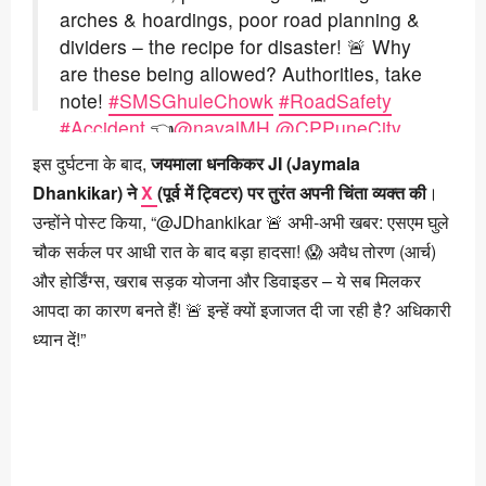
arches & hoardings, poor road planning &
dividers – the recipe for disaster! 🚨 Why
are these being allowed? Authorities, take
note!
#SMSGhuleChowk
#RoadSafety
#Accident
👈
@navalMH
@CPPuneCity
pic.twitter.com/QkokTahfkl
इस दुर्घटना के बाद,
जयमाला धनकिकर JI (Jaymala
Dhankikar) ने
X
(पूर्व में ट्विटर) पर तुरंत अपनी चिंता व्यक्त की
।
— Jaymala Dhankikar (@JDhankikar)
उन्होंने पोस्ट किया, “@JDhankikar 🚨 अभी-अभी खबर: एसएम घुले
February 11, 2026
चौक सर्कल पर आधी रात के बाद बड़ा हादसा! 😱 अवैध तोरण (आर्च)
और होर्डिंग्स, खराब सड़क योजना और डिवाइडर – ये सब मिलकर
आपदा का कारण बनते हैं! 🚨 इन्हें क्यों इजाजत दी जा रही है? अधिकारी
ध्यान दें!”