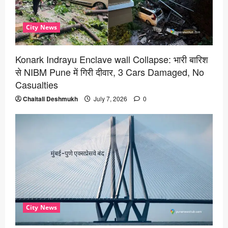
City News
Konark Indrayu Enclave wall Collapse: भारी बारिश
से NIBM Pune में गिरी दीवार, 3 Cars Damaged, No
Casualties
Chaitali Deshmukh
July 7, 2026
0
City News