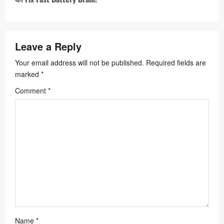
a
v
i
Leave a Reply
g
Your email address will not be published.
Required fields are
marked
*
a
Comment
*
t
i
o
n
Name
*