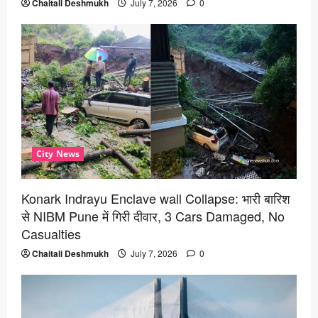
Chaitali Deshmukh
July 7, 2026
0
City News
Konark Indrayu Enclave wall Collapse: भारी बारिश
से NIBM Pune में गिरी दीवार, 3 Cars Damaged, No
Casualties
Chaitali Deshmukh
July 7, 2026
0