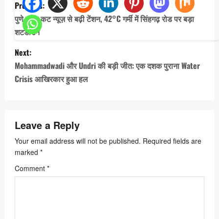
Previous:
o
पुणे पावर कट न्यूज़ से बढ़ी टेंशन, 42°C गर्मी में सिंहगढ़ रोड पर बड़ा
s
शटडाउन
t
Next:
n
Mohammadwadi और Undri की बड़ी जीत: एक दशक पुराना Water
a
Crisis आखिरकार हुआ हल
v
i
Leave a Reply
g
a
Your email address will not be published.
Required fields are
marked
*
t
Comment
*
i
o
n