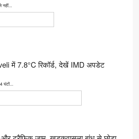
नहीं...
 2020 के बाद सबसे ठंडी
 में 7.8°C रिकॉर्ड, देखें IMD अपडेट
 घंटों...
Haveli में 7.8°C रिकॉर्ड, देखें IMD
और ट्रैफिक जाम, खडकवासला बांध से छोड़ा