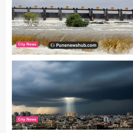
City News
City News