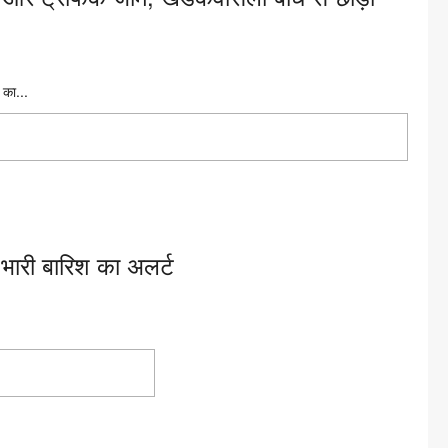
 का...
राव और ट्रैफिक जाम, खडकवासला बांध से छोड़ा गया 38,000 क्यूसेक
, भारी बारिश का अलर्ट
ापसी, भारी बारिश का