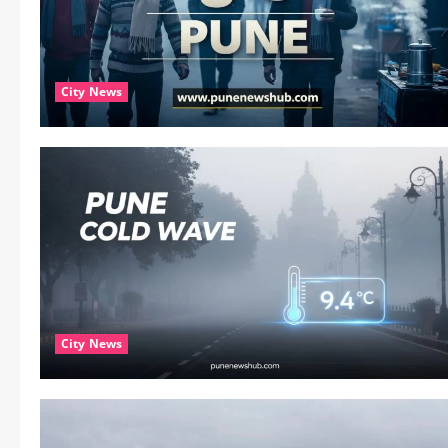
City News
City News