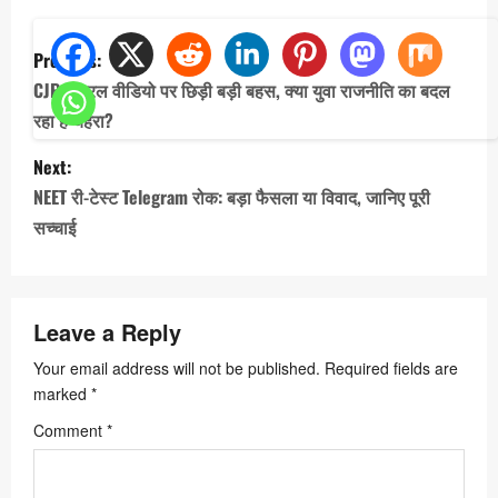
P
Previous:
o
CJP वायरल वीडियो पर छिड़ी बड़ी बहस, क्या युवा राजनीति का बदल
s
रहा है चेहरा?
t
Next:
n
NEET री-टेस्ट Telegram रोक: बड़ा फैसला या विवाद, जानिए पूरी
a
सच्चाई
v
i
Leave a Reply
g
a
Your email address will not be published.
Required fields are
marked
*
t
Comment
*
i
o