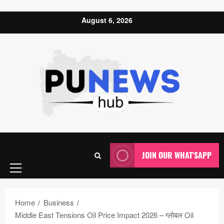
Skip to content
August 6, 2026
Primary
JOIN OUR WHAT'SAPP
Menu
Home
Business
Middle East Tensions Oil Price Impact 2026 – ग्लोबल Oil