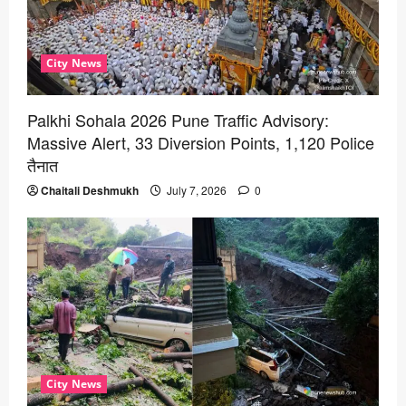
City News
Palkhi Sohala 2026 Pune Traffic Advisory:
Massive Alert, 33 Diversion Points, 1,120 Police
तैनात
Chaitali Deshmukh
July 7, 2026
0
City News