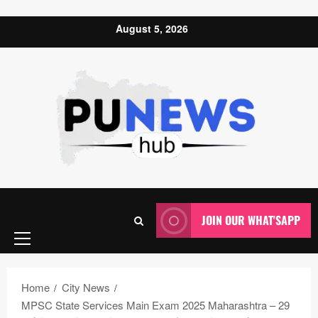
Skip to content
August 5, 2026
Primary
JOIN OUR WHAT'SAPP
Menu
Home
City News
MPSC State Services Main Exam 2025 Maharashtra – 29