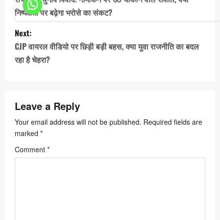
s
निष्पक्षता पर बढ़ेगा भरोसे का संकट?
t
Next:
n
CJP वायरल वीडियो पर छिड़ी बड़ी बहस, क्या युवा राजनीति का बदल
a
रहा है चेहरा?
v
i
Leave a Reply
g
a
Your email address will not be published.
Required fields are
marked
*
t
Comment
*
i
o
n