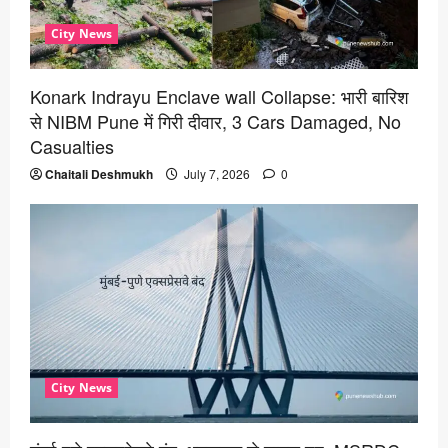
City News
Konark Indrayu Enclave wall Collapse: भारी बारिश
से NIBM Pune में गिरी दीवार, 3 Cars Damaged, No
Casualties
Chaitali Deshmukh
July 7, 2026
0
City News