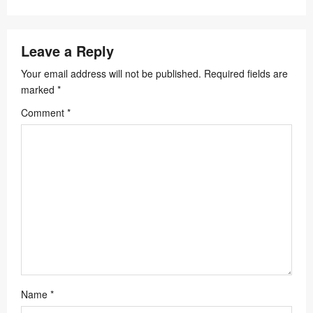
v
i
Leave a Reply
g
a
Your email address will not be published.
Required fields are
marked
*
t
Comment
*
i
o
n
Name
*